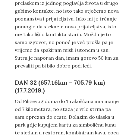
prelaskom iz jednog poglavlja života u drugo
gubimo kontakte, no isto tako stječemo nova
poznanstva i prijateljstva. Iako mi je trčanje
pomoglo da steknem nova prijateljstva, isto
me tako lišilo kontakta starih. Možda je to
samo izgovor, no ponoć je već prošla pa je
vrijeme da spakiram misli i utonem u san.
Sutra je naporan dan, imam gotovo 50 km za
prevaliti pa bi bilo dobro poći leći.
DAN 32 (657.16km – 705.79 km)
(17.7.2019.)
Od Filićevog doma do Trakošćana ima manje
od 7 kilometara, no staza je vrlo strma pa
sam oprezan do ceste. Dolazim do ulaska u
park gdje kupujem kartu za simboličnu kunu
te sjedam u restoran, kombiniram kavu, coca