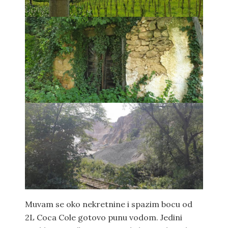
Muvam se oko nekretnine i spazim bocu od
2L Coca Cole gotovo punu vodom. Jedini