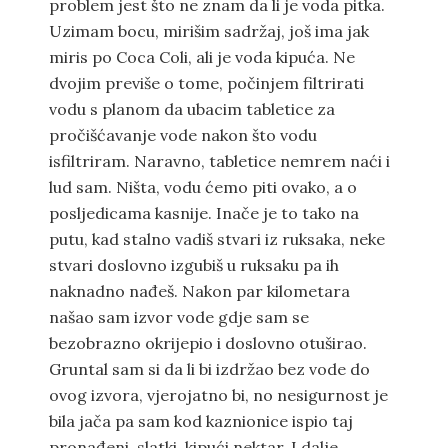
problem jest što ne znam da li je voda pitka.
Uzimam bocu, mirišim sadržaj, još ima jak
miris po Coca Coli, ali je voda kipuća. Ne
dvojim previše o tome, počinjem filtrirati
vodu s planom da ubacim tabletice za
pročišćavanje vode nakon što vodu
isfiltriram. Naravno, tabletice nemrem naći i
lud sam. Ništa, vodu ćemo piti ovako, a o
posljedicama kasnije. Inače je to tako na
putu, kad stalno vadiš stvari iz ruksaka, neke
stvari doslovno izgubiš u ruksaku pa ih
naknadno nađeš. Nakon par kilometara
našao sam izvor vode gdje sam se
bezobrazno okrijepio i doslovno otuširao.
Gruntal sam si da li bi izdržao bez vode do
ovog izvora, vjerojatno bi, no nesigurnost je
bila jača pa sam kod kaznionice ispio taj
pronađeni, slatki, kipući nektar. I dalje