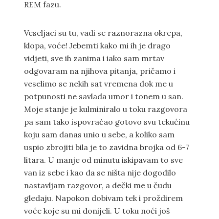
REM fazu.
Veseljaci su tu, vadi se raznorazna okrepa,
klopa, voće! Jebemti kako mi ih je drago
vidjeti, sve ih zanima i iako sam mrtav
odgovaram na njihova pitanja, pričamo i
veselimo se nekih sat vremena dok me u
potpunosti ne savlada umor i tonem u san.
Moje stanje je kulminiralo u toku razgovora
pa sam tako ispovraćao gotovo svu tekućinu
koju sam danas unio u sebe, a koliko sam
uspio zbrojiti bila je to zavidna brojka od 6-7
litara. U manje od minutu iskipavam to sve
van iz sebe i kao da se ništa nije dogodilo
nastavljam razgovor, a dečki me u čudu
gledaju. Napokon dobivam tek i proždirem
voće koje su mi donijeli. U toku noći još