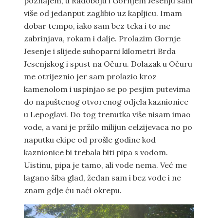
poznajem, u Radoboju i Gornjem Jesenju sam
više od jedanput zaglibio uz kapljicu. Imam
dobar tempo, iako sam bez teka i to me
zabrinjava, rokam i dalje. Prolazim Gornje
Jesenje i slijede suhoparni kilometri Brda
Jesenjskog i spust na Očuru. Dolazak u Očuru
me otrijeznio jer sam prolazio kroz
kamenolom i uspinjao se po pesjim putevima
do napuštenog otvorenog odjela kaznionice
u Lepoglavi. Do tog trenutka više nisam imao
vode, a vani je pržilo milijun celzijevaca no po
naputku ekipe od prošle godine kod
kaznionice bi trebala biti pipa s vodom.
Uistinu, pipa je tamo, ali vode nema. Već me
lagano šiba glad, žedan sam i bez vode i ne
znam gdje ću naći okrepu.