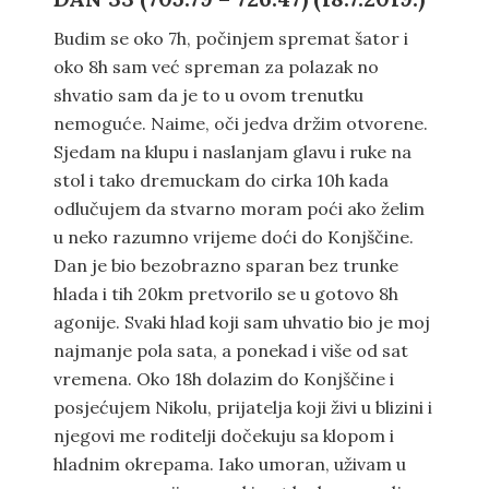
Budim se oko 7h, počinjem spremat šator i
oko 8h sam već spreman za polazak no
shvatio sam da je to u ovom trenutku
nemoguće. Naime, oči jedva držim otvorene.
Sjedam na klupu i naslanjam glavu i ruke na
stol i tako dremuckam do cirka 10h kada
odlučujem da stvarno moram poći ako želim
u neko razumno vrijeme doći do Konjščine.
Dan je bio bezobrazno sparan bez trunke
hlada i tih 20km pretvorilo se u gotovo 8h
agonije. Svaki hlad koji sam uhvatio bio je moj
najmanje pola sata, a ponekad i više od sat
vremena. Oko 18h dolazim do Konjščine i
posjećujem Nikolu, prijatelja koji živi u blizini i
njegovi me roditelji dočekuju sa klopom i
hladnim okrepama. Iako umoran, uživam u