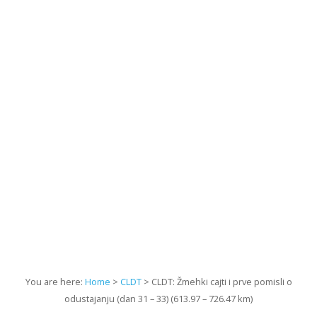
You are here:
Home
>
CLDT
> CLDT: Žmehki cajti i prve pomisli o
odustajanju (dan 31 – 33) (613.97 – 726.47 km)