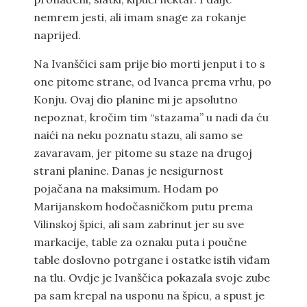
nemrem jesti, ali imam snage za rokanje
naprijed.
Na Ivanščici sam prije bio morti jenput i to s
one pitome strane, od Ivanca prema vrhu, po
Konju. Ovaj dio planine mi je apsolutno
nepoznat, kročim tim “stazama” u nadi da ću
naići na neku poznatu stazu, ali samo se
zavaravam, jer pitome su staze na drugoj
strani planine. Danas je nesigurnost
pojačana na maksimum. Hodam po
Marijanskom hodočasničkom putu prema
Vilinskoj špici, ali sam zabrinut jer su sve
markacije, table za oznaku puta i poučne
table doslovno potrgane i ostatke istih viđam
na tlu. Ovdje je Ivanščica pokazala svoje zube
pa sam krepal na usponu na špicu, a spust je