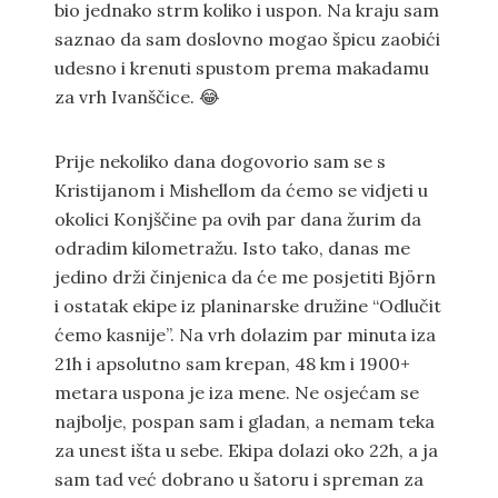
bio jednako strm koliko i uspon. Na kraju sam
saznao da sam doslovno mogao špicu zaobići
udesno i krenuti spustom prema makadamu
za vrh Ivanščice. 😂
Prije nekoliko dana dogovorio sam se s
Kristijanom i Mishellom da ćemo se vidjeti u
okolici Konjščine pa ovih par dana žurim da
odradim kilometražu. Isto tako, danas me
jedino drži činjenica da će me posjetiti Björn
i ostatak ekipe iz planinarske družine “Odlučit
ćemo kasnije”. Na vrh dolazim par minuta iza
21h i apsolutno sam krepan, 48 km i 1900+
metara uspona je iza mene. Ne osjećam se
najbolje, pospan sam i gladan, a nemam teka
za unest išta u sebe. Ekipa dolazi oko 22h, a ja
sam tad već dobrano u šatoru i spreman za