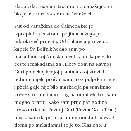
sladoleda. Nisam niti slutio, no današnji dan
bio je uvertira za slom na Ivanščici.
Put od Varaždina do Čalineca bio je
isprepleten cestom i poljima, a žega je
udarila već prije 9h. Od Čalineca pa sve do
kapele Sv. Bolfnik hodao sam po
makadamskoj šumskoj cesti, a od kapele do
ceste i makadama za Filićev dom na Ravnoj
Gori po nekoj krnjoj planinarskoj stazi. U
jednom dijelu prošao sam kroz polje kamilice
i pčela gdje nije bilo markacija pa sam imao
sreće što sam imao trag na mobitelu koji sam
mogao pratiti. Kako sam prije par godina
trčao utrku na Ravnoj Gori (Ravna Gora Trail)
mislio sam da je to to, home run do Filićevog
doma po makadamu i to je to. Klasično, u