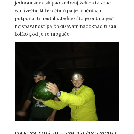
jednom sam iskipao sadržaj želuca iz sebe
van (većinski tekućina) pa je mučnina u
potpunosti nestala. Jedino što je ostalo jest
neispavanost pa pokušavam nadoknaditi san
koliko god je to moguće.
DAN 33 (705.79 – 726.47) (18.7.2019.)