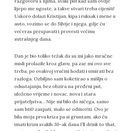
razgovoru s njima, svaki put kad sam ovdje
lijepo me ugoste, a takve stvari treba cijeniti!
Uskoro dolazi Kristijan, kipa i ruksak i mene u
auto, vozimo se do Silvije i njega, gdje ću
većeras prespavati i provesti većinu
sutrašnjeg dana.
Dan je bio toliko težak da su mi jako mračne
misli prolazile kroz glavu, pa zar mi ovo sve
treba, po ovakvoj vrućini hodati i umirati bez
razloga. Ozbiljno sam koketirao s mišlju o
odustajanju, bez obzira na pređeni put,
uloženo vrijeme i novac, nova i stara
prijateljstva… Nije mi bilo do ničega, samo
sam hti0 zaspati, malo se odmoriti. Ovo je
bila moja prva kriza pa si gruntam, ako ću
imati krizu svakih 30-ak dana I’ll drink to that,