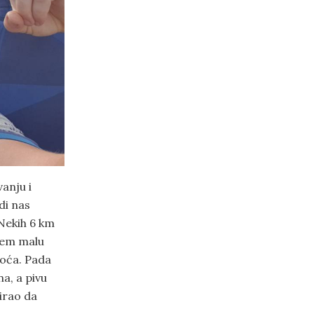
vanju i
di nas
 Nekih 6 km
ujem malu
voća. Pada
a, a pivu
zirao da