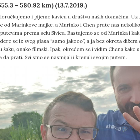
55.3 – 580.92 km) (13.7.2019.)
doručkujemo i pijemo kavicu u društvu naših domaćina. Uz 
e od Marinkove majke, a Marinko i Chen prate nas nekolik
 putevima prema selu Sivica. Rastajemo se od Marinka i kak
ere se iz sveg glasa “samo jakooo”, a ja bez okreta dižem 
u šaku, onako filmski. Ipak, okrećem se i vidim Chena kako
a da prati. Svi smo se nasmijali i krenuli svojim putem.