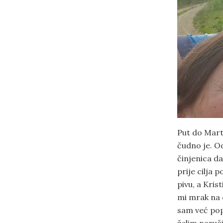
Put do Marti
čudno je. O
činjenica da
prije cilja 
pivu, a Kri
mi mrak na 
sam već popi