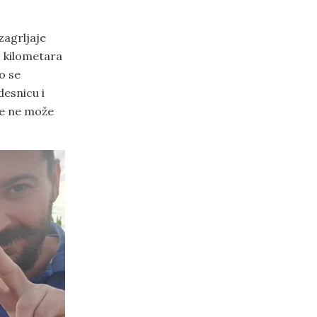
zagrljaje
o kilometara
o se
desnicu i
 se ne može