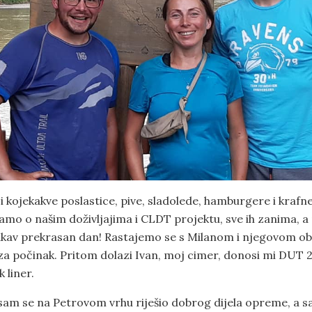
 kojekakve poslastice, pive, sladolede, hamburgere i krafn
bamo o našim doživljajima i CLDT projektu, sve ih zanima, 
kav prekrasan dan! Rastajemo se s Milanom i njegovom obit
 počinak. Pritom dolazi Ivan, moj cimer, donosi mi DUT 2
 liner.
sam se na Petrovom vrhu riješio dobrog dijela opreme, a 