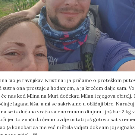
na bio je ravnjikav, Kristina i ja pričamo o proteklom puto
d sutra ona prestaje s hodanjem, a ja krećem dalje sam. Vo
 će nas kod Mlina na Muri dočekati Milan i njegova obitelj.
počinje lagana kiša, a mi se sakrivamo u obližnji birc. Naruč
stina se iz dućana vraća sa enormnom dinjom i još bar 2 kg 
oči jer to znači da ćemo ovdje ostati još gotovo sat vremen
o (a konobarica me već ni štela vidjeti dok sam joj signali