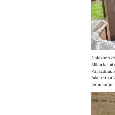
Dolazimo do
Milan kasni
Varaždinu. 
fakultetu u 
jednosmjern