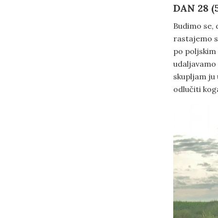
DAN 28 (5
Budimo se, 
rastajemo s
po poljskim
udaljavamo d
skupljam ju 
odlučiti kog