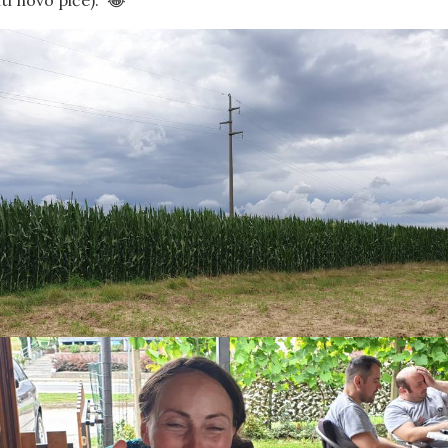
ti novo piće). 😂