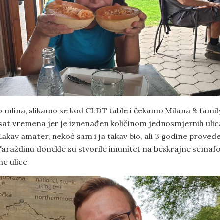
 mlina, slikamo se kod CLDT table i čekamo Milana & famil
 sat vremena jer je iznenađen količinom jednosmjernih ulic
Kakav amater, nekoć sam i ja takav bio, ali 3 godine proved
Varaždinu donekle su stvorile imunitet na beskrajne semafo
e ulice.