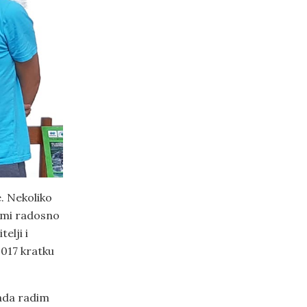
e. Nekoliko
a mi radosno
elji i
017 kratku
sada radim