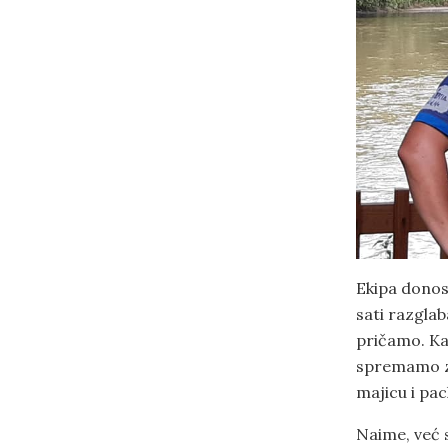
Ekipa donosi
sati razgla
pričamo. Ka
spremamo za
majicu i pack
Naime, već 