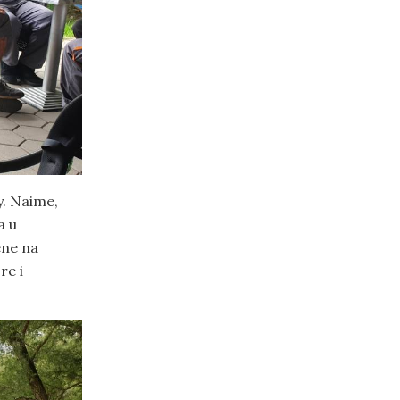
y. Naime,
a u
ene na
re i