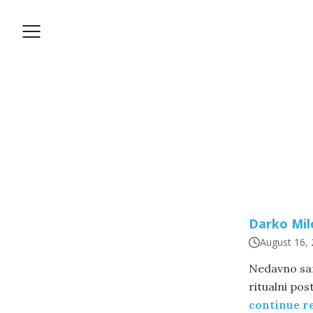
Darko Mil
August 16,
Nedavno sam
ritualni po
continue r