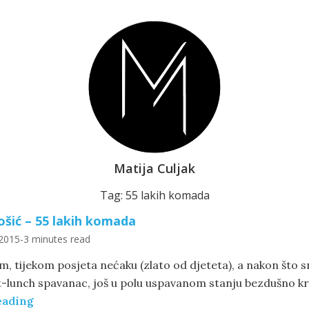
Matija Culjak
Tag: 55 lakih komada
ošić – 55 lakih komada
 2015
-
3 minutes read
, tijekom posjeta nećaku (zlato od djeteta), a nakon što s
st-lunch spavanac, još u polu uspavanom stanju bezdušno kre
eading