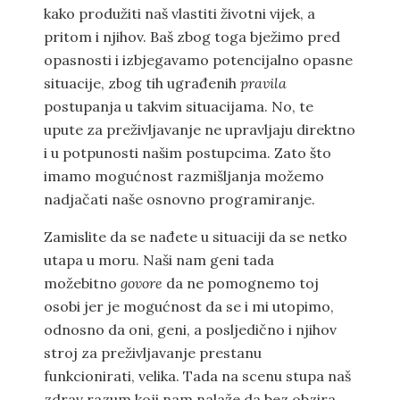
kako produžiti naš vlastiti životni vijek, a
pritom i njihov. Baš zbog toga bježimo pred
opasnosti i izbjegavamo potencijalno opasne
situacije, zbog tih ugrađenih
pravila
postupanja u takvim situacijama. No, te
upute za preživljavanje ne upravljaju direktno
i u potpunosti našim postupcima. Zato što
imamo mogućnost razmišljanja možemo
nadjačati naše osnovno programiranje.
Zamislite da se nađete u situaciji da se netko
utapa u moru. Naši nam geni tada
možebitno
govore
da ne pomognemo toj
osobi jer je mogućnost da se i mi utopimo,
odnosno da oni, geni, a posljedično i njihov
stroj za preživljavanje prestanu
funkcionirati, velika. Tada na scenu stupa naš
zdrav razum koji nam nalaže da bez obzira