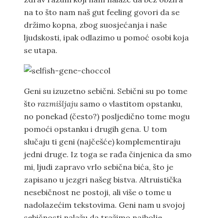
na to što nam naš gut feeling govori da se
držimo kopna, zbog suosjećanja i naše
ljudskosti, ipak odlazimo u pomoć osobi koja
se utapa.
Geni su izuzetno sebični. Sebični su po tome
što
razmišljaju
samo o vlastitom opstanku,
no ponekad (često?) posljedično tome mogu
pomoći opstanku i drugih gena. U tom
slučaju ti geni (najčešće) komplementiraju
jedni druge. Iz toga se rađa činjenica da smo
mi, ljudi zapravo vrlo sebična bića, što je
zapisano u jezgri našeg bistva. Altruistička
nesebičnost ne postoji, ali više o tome u
nadolazećim tekstovima. Geni nam u svojoj
sebičnosti nalažu da tražimo najbolje