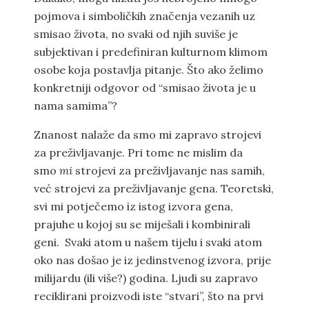
pojmova i simboličkih značenja vezanih uz
smisao života, no svaki od njih suviše je
subjektivan i predefiniran kulturnom klimom
osobe koja postavlja pitanje. Što ako želimo
konkretniji odgovor od “smisao života je u
nama samima”?
Znanost nalaže da smo mi zapravo strojevi
za preživljavanje. Pri tome ne mislim da
smo
mi
strojevi za preživljavanje nas samih,
već strojevi za preživljavanje gena. Teoretski,
svi mi potječemo iz istog izvora gena,
prajuhe u kojoj su se miješali i kombinirali
geni. Svaki atom u našem tijelu i svaki atom
oko nas došao je iz jedinstvenog izvora, prije
milijardu (ili više?) godina. Ljudi su zapravo
reciklirani proizvodi iste “stvari”, što na prvi