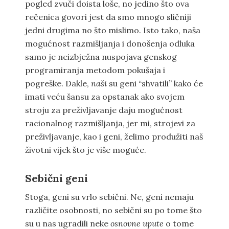
pogled zvuči doista loše, no jedino što ova
rečenica govori jest da smo mnogo sličniji
jedni drugima no što mislimo. Isto tako, naša
mogućnost razmišljanja i donošenja odluka
samo je neizbježna nuspojava genskog
programiranja metodom pokušaja i
pogreške. Dakle,
naši
su geni “shvatili” kako će
imati veću šansu za opstanak ako svojem
stroju za preživljavanje daju mogućnost
racionalnog razmišljanja, jer mi, strojevi za
preživljavanje, kao i geni, želimo produžiti naš
životni vijek što je više moguće.
Sebični geni
Stoga, geni su vrlo sebični. Ne, geni nemaju
različite osobnosti, no sebični su po tome što
su u nas ugradili neke
osnovne upute
o tome