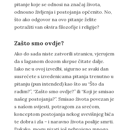
pitanje koje se odnosi na značaj života,
odnosno življenja i postojanja općenito. No,
što ako odgovor na ovo pitanje želite
potražiti van okvira filozofije i religije?
Zašto smo ovdje?
Ako do sada niste zatvorili stranicu, vjerujem
da s laganom dozom skepse čitate dalje.
Iako ne u ovoj izvedbi, sigurno se svaki dan
susrećete s izvedenicama pitanja trenutno u
pitanju (pun intended) kao što su “Što da
radim?”, “Zašto smo ovdje?” ili “Koji je smisao
našeg postojanja?”. Smisao života povezan je
s našom svijesti, potragom za srećom,
konceptom postojanja nekog svevišnjeg bića
te dobra i zla – i naravno života poslije smrti.
Dakako, mogu nizati još nebrojeno mnogo