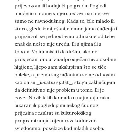
prijevozom ili hodajući po gradu. Pogledi
upućeni u mome smjeru ostavili su me sve
samo ne ravnodušnog. Kada te, bilo mlado ili
staro, gleda izmiješanim emocijama čuđenja i
prijezira ili se jednostavno odmakne od tebe
znaš da nešto nije uredu. Ili s njima ili s
tobom. Volim misliti da držim, ako ne
prosječan, onda iznadprosječan nivo osobne
higijene, lijepo sam ukalupiran što se tiče
obleke, a prema sugrađanima se ne odnosim
kao da su
_umetni epitet_
, stoga zaključujem
da definitivno nije problem u tome. Ili je
cover Novih lakih komada u najmanju ruku
bizaran ili pogledi puni nekog čudnog
prijezira rezultat su kulturološkog
programiranja kojemu svakodnevno
svjedočimo, posebice kod mlađih osoba.