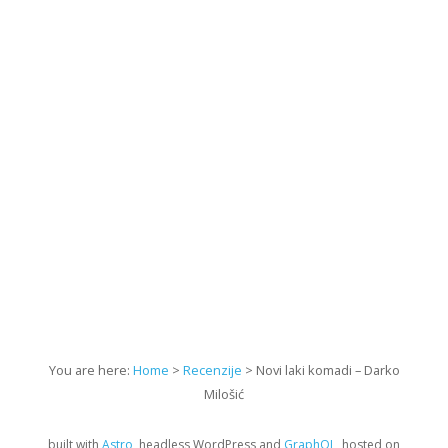
You are here:
Home
>
Recenzije
> Novi laki komadi – Darko
Milošić
built with
Astro
, headless WordPress and
GraphQL
, hosted on