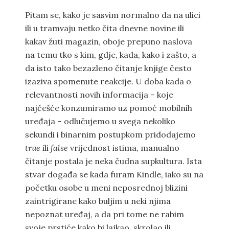
Pitam se, kako je sasvim normalno da na ulici
ili u tramvaju netko čita dnevne novine ili
kakav žuti magazin, oboje prepuno naslova
na temu tko s kim, gdje, kada, kako i zašto, a
da isto tako bezazleno čitanje knjige često
izaziva spomenute reakcije. U doba kada o
relevantnosti novih informacija – koje
najčešće konzumiramo uz pomoć mobilnih
uređaja – odlučujemo u svega nekoliko
sekundi i binarnim postupkom pridodajemo
true
ili
false
vrijednost istima, manualno
čitanje postala je neka čudna supkultura. Ista
stvar događa se kada furam Kindle, iako su na
početku osobe u meni neposrednoj blizini
zaintrigirane kako buljim u neki njima
nepoznat uređaj, a da pri tome ne rabim
svoje prstiće kako bi lajkao, skrolao ili