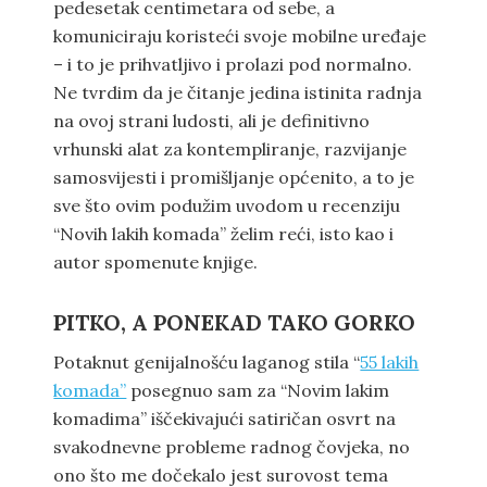
pedesetak centimetara od sebe, a
komuniciraju koristeći svoje mobilne uređaje
– i to je prihvatljivo i prolazi pod normalno.
Ne tvrdim da je čitanje jedina istinita radnja
na ovoj strani ludosti, ali je definitivno
vrhunski alat za kontempliranje, razvijanje
samosvijesti i promišljanje općenito, a to je
sve što ovim podužim uvodom u recenziju
“Novih lakih komada” želim reći, isto kao i
autor spomenute knjige.
PITKO, A PONEKAD TAKO GORKO
Potaknut genijalnošću laganog stila “
55 lakih
komada”
posegnuo sam za “Novim lakim
komadima” iščekivajući satiričan osvrt na
svakodnevne probleme radnog čovjeka, no
ono što me dočekalo jest surovost tema