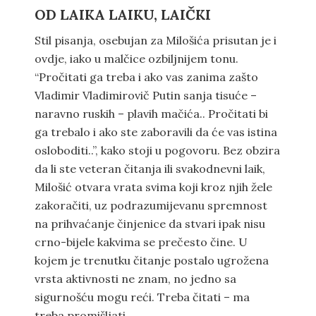
OD LAIKA LAIKU, LAIČKI
Stil pisanja, osebujan za Milošića prisutan je i
ovdje, iako u malčice ozbiljnijem tonu.
“Pročitati ga treba i ako vas zanima zašto
Vladimir Vladimirovič Putin sanja tisuće –
naravno ruskih – plavih mačića.. Pročitati bi
ga trebalo i ako ste zaboravili da će vas istina
osloboditi..”, kako stoji u pogovoru. Bez obzira
da li ste veteran čitanja ili svakodnevni laik,
Milošić otvara vrata svima koji kroz njih žele
zakoračiti, uz podrazumijevanu spremnost
na prihvaćanje činjenice da stvari ipak nisu
crno-bijele kakvima se prečesto čine. U
kojem je trenutku čitanje postalo ugrožena
vrsta aktivnosti ne znam, no jedno sa
sigurnošću mogu reći. Treba čitati – ma
treba promišljati.