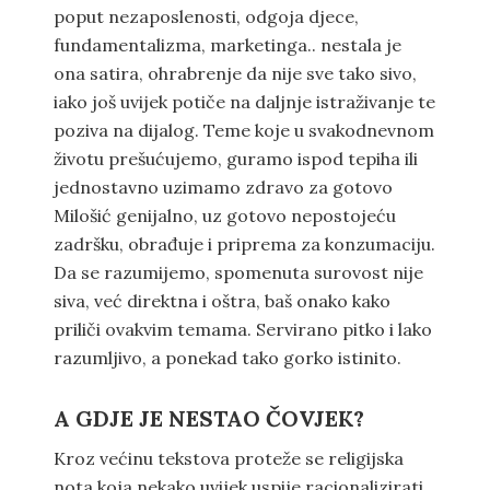
poput nezaposlenosti, odgoja djece,
fundamentalizma, marketinga.. nestala je
ona satira, ohrabrenje da nije sve tako sivo,
iako još uvijek potiče na daljnje istraživanje te
poziva na dijalog. Teme koje u svakodnevnom
životu prešućujemo, guramo ispod tepiha ili
jednostavno uzimamo zdravo za gotovo
Milošić genijalno, uz gotovo nepostojeću
zadršku, obrađuje i priprema za konzumaciju.
Da se razumijemo, spomenuta surovost nije
siva, već direktna i oštra, baš onako kako
priliči ovakvim temama. Servirano pitko i lako
razumljivo, a ponekad tako gorko istinito.
A GDJE JE NESTAO ČOVJEK?
Kroz većinu tekstova proteže se religijska
nota koja nekako uvijek uspije racionalizirati