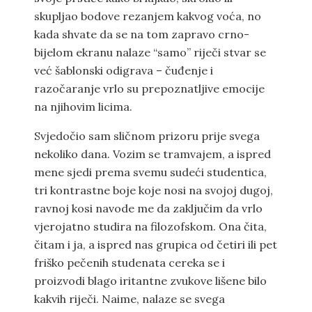
skupljao bodove rezanjem kakvog voća, no
kada shvate da se na tom zapravo crno-
bijelom ekranu nalaze “samo” riječi stvar se
već šablonski odigrava – čuđenje i
razočaranje vrlo su prepoznatljive emocije
na njihovim licima.
Svjedočio sam sličnom prizoru prije svega
nekoliko dana. Vozim se tramvajem, a ispred
mene sjedi prema svemu sudeći studentica,
tri kontrastne boje koje nosi na svojoj dugoj,
ravnoj kosi navode me da zaključim da vrlo
vjerojatno studira na filozofskom. Ona čita,
čitam i ja, a ispred nas grupica od četiri ili pet
friško pečenih studenata cereka se i
proizvodi blago iritantne zvukove lišene bilo
kakvih riječi. Naime, nalaze se svega