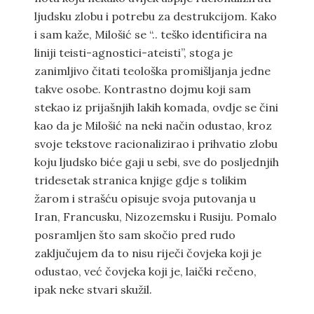
ljudsku zlobu i potrebu za destrukcijom. Kako
i sam kaže, Milošić se “.. teško identificira na
liniji teisti-agnostici-ateisti”, stoga je
zanimljivo čitati teološka promišljanja jedne
takve osobe. Kontrastno dojmu koji sam
stekao iz prijašnjih lakih komada, ovdje se čini
kao da je Milošić na neki način odustao, kroz
svoje tekstove racionalizirao i prihvatio zlobu
koju ljudsko biće gaji u sebi, sve do posljednjih
tridesetak stranica knjige gdje s tolikim
žarom i strašću opisuje svoja putovanja u
Iran, Francusku, Nizozemsku i Rusiju. Pomalo
posramljen što sam skočio pred rudo
zaključujem da to nisu riječi čovjeka koji je
odustao, već čovjeka koji je, laički rečeno,
ipak neke stvari skužil.