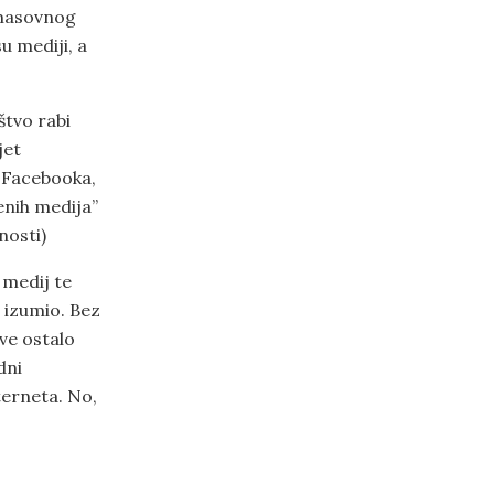
 masovnog
 mediji, a
štvo rabi
jet
 Facebooka,
enih medija”
nosti)
 medij te
 izumio. Bez
ve ostalo
dni
terneta. No,