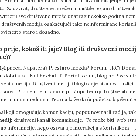
 te inim stručnjacima korisnici su prihvatili mišljenje da je
rto. Zauzvrat, društvene mreže su uništile pojam društvenih
witter i sve društvene mreže unatrag nekoliko godina nem
m društvenih medija osakaćujući tako neinformirane korisn
govi nešto staro i dosadno.
o prije, kokoš ili jaje? Blog ili društveni medij
ce)?
MySpacea, Napstera? Prestaro možda? Forumi, IRC? Domać
 dobri stari Net.hr chat, T-Portal forum, blog.hr.. Sve su to
tvenih medija. Društveni mediji i blogiranje nisu dva različi
osnovi. Problem je u samom pristupu teoriji društvenih med
me i samim medijima. Teorija kaže da (u početku bijaše inte
al koji omogućuje komunikaciju, poput novina ili radija, ta
mediji
društveni kanali komunikacije. To može biti web str
mo informacije, nego ostvaruje interakciju s korisnikom – 
ormacije. Ova informacija može biti puka molba za ostavlj