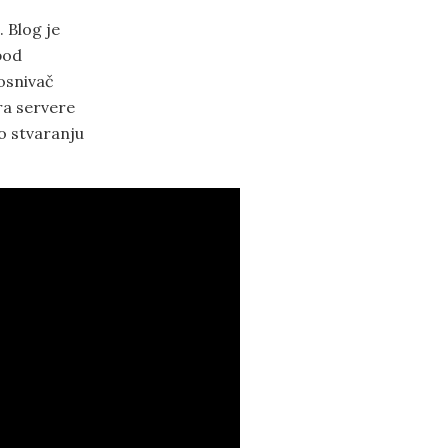
. Blog je
pod
osnivač
ra servere
 o stvaranju