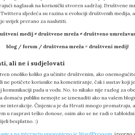
rajući naglasak na korisnički stvoren sadržaj. Društvene 
Twittera sljedeća su razina u evoluciji društvenih medija, a
 je uvijek prerano za naslutiti.
uštveni medij ≠ društvene mreža ≠ društveno umrežava
blog / forum / društvena mreža = društveni medij!
i, ali ne i sudjelovati
štven onoliko koliko ga učinite društvenim, ako onemogućit
i ne potičete korisnike na komentiranje, čak i sustav koji 
 komunikaciji pada u vodu. No, to nikako nije razlog za ob
za domaću publiku nemojte se iznenaditi ako na vašem blogu
ne interakcije. Činjenica je da Hrvati mnogo promatraju, a
em u raspravi teško donose, osim ako se ne radi o tabloi
dijeli besplatno. :)
ranica na internetu upogonjeno je WordPressom
, izvorno