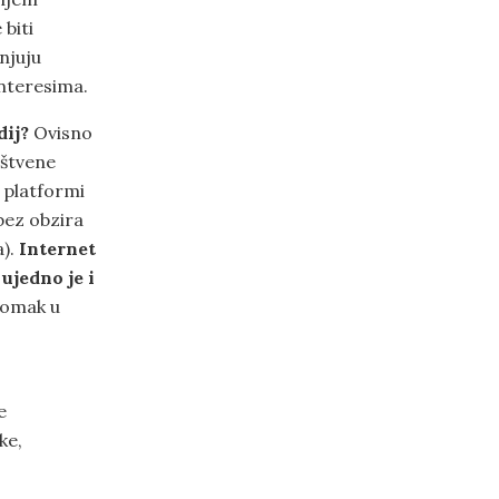
 biti
enjuju
interesima.
dij?
Ovisno
uštvene
 platformi
bez obzira
a).
Internet
ujedno je i
pomak u
:
o
e
ke,