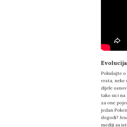
Evolucij
Pokušajte o
vrsta, neke 
dijele osnov
tako su i na
za one pojed
jedan Pokem
dogodi? Jes
mediji su is