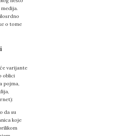
 blog nešto
 medija.
ilosrdno
ike o tome
i
e varijante
 oblici
ta pojma,
ija,
rnet):
ko da su
anica koje
prilikom
anjem