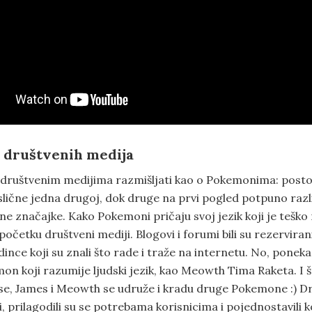
a društvenih medija
 društvenim medijima razmišljati kao o Pokemonima: post
slične jedna drugoj, dok druge na prvi pogled potpuno različ
ne značajke. Kako Pokemoni pričaju svoj jezik koji je teško
 početku društveni mediji. Blogovi i forumi bili su rezervirani
ince koji su znali što rade i traže na internetu. No, ponek
on koji razumije ljudski jezik, kao Meowth Tima Raketa. I 
se, James i Meowth se udruže i kradu druge Pokemone :) D
ti, prilagodili su se potrebama korisnicima i pojednostavili 