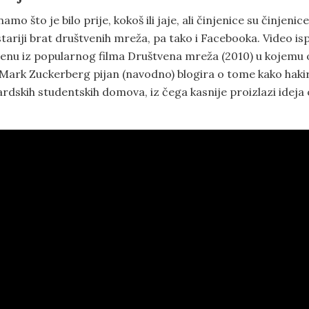
o što je bilo prije, kokoš ili jaje, ali činjenice su činjenice
stariji brat društvenih mreža, pa tako i Facebooka. Video is
cenu iz popularnog filma Društvena mreža (2010) u kojemu 
Mark Zuckerberg pijan (navodno) blogira o tome kako haki
rdskih studentskih domova, iz čega kasnije proizlazi ideja