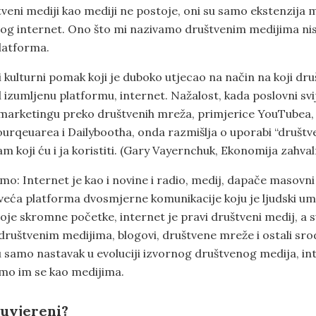
tveni mediji kao mediji ne postoje, oni su samo ekstenzija
og internet. Ono što mi nazivamo društvenim medijima nisu
platforma.
 kulturni pomak koji je duboko utjecao na način na koji dru
 izumljenu platformu, internet. Nažalost, kada poslovni svi
 marketingu preko društvenih mreža, primjerice YouTubea,
ourqeuarea i Dailybootha, onda razmišlja o uporabi “društv
am koji ću i ja koristiti. (Gary Vayernchuk, Ekonomija zahval
mo: Internet je kao i novine i radio, medij, dapače masovni
jveća platforma dvosmjerne komunikacije koju je ljudski um
oje skromne početke, internet je pravi društveni medij, a s
 društvenim medijima, blogovi, društvene mreže i ostali sro
u samo nastavak u evoluciji izvornog društvenog medija, in
mo im se kao medijima.
 uvjereni?