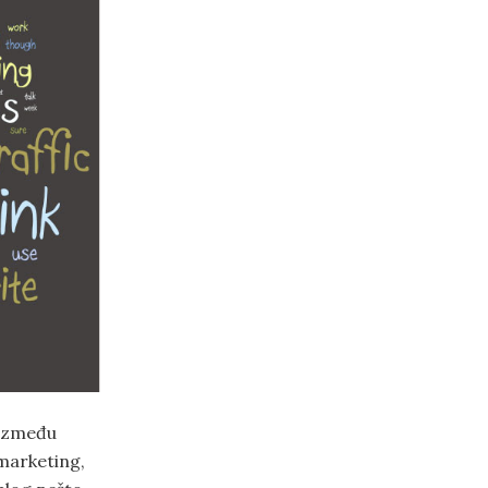
 između
marketing,