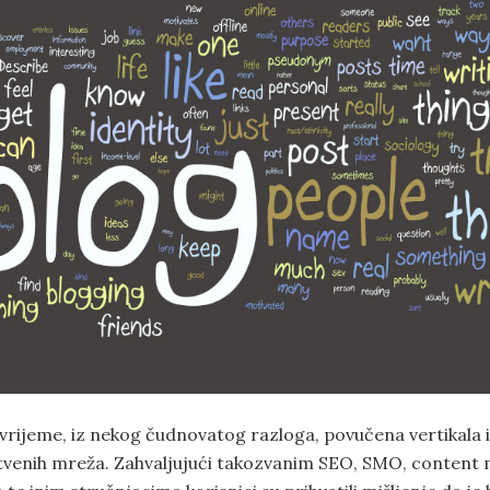
 vrijeme, iz nekog čudnovatog razloga, povučena vertikala
štvenih mreža. Zahvaljujući takozvanim SEO, SMO, content 