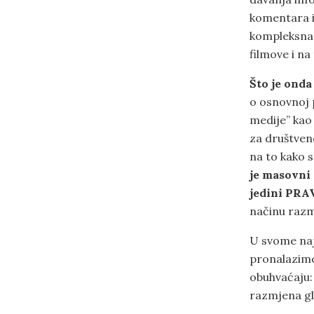
komentara il
kompleksna
filmove i na
Što je onda
o osnovnoj 
medije” kao
za društven
na to kako s
je masovni
jedini PRAV
načinu razm
U svome naj
pronalazimo,
obuhvaćaju: 
razmjena gl