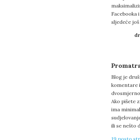
maksimalizi
Facebooka i 
sljedeće još
dr
Promatrat
Blog je dru
komentare il
dvosmjernoj
Ako pišete 
ima minimal
sudjelovanj
ili se nešto 
19 posto st