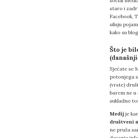
social media
staro i zad
Facebook, T
siluju poja
kako su blo
Što je bil
(današnji
Sjećate se 
potonjega su
(vrste) druš
barem ne u 
sukladno to
Medij
je kan
društveni 
ne pruža sa
davanja inf