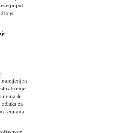
mreže poput
 što je
nje
e
je namijenjen
eshrabrenje.
 nema ili
 odluku za
dnim temama
 softverom