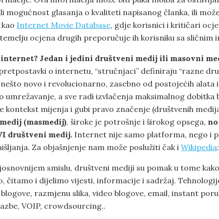
i mogućnost glasanja o kvaliteti napisanog članka, ili može
 kao
Internet Movie Database
, gdje korisnici i kritičari ocj
 temelju ocjena drugih preporučuje ih korisniku sa sličnim 
 internet? Jedan i jedini društveni medij ili masovni me
pretpostavki o internetu, “stručnjaci” definiraju “razne dr
 nešto novo i revolucionarno, zasebno od postojećih alata i
o umrežavanje, a sve radi izvlačenja maksimalnog dobitka 
e kontekst mijenja i gubi pravo značenje (društvenih medij
 medij (masmedij)
, široke je potrošnje i širokog opsega,
no 
I društveni medij.
Internet nije samo platforma, nego i 
išljanja. Za objašnjenje nam može poslužiti čak i
Wikipedia
osnovnijem smislu, društveni mediji su pomak u tome kak
 čitamo i dijelimo vijesti, informacije i sadržaj. Tehnologij
blogove, razmjenu slika, video blogove, email, instant poru
azbe, VOIP, crowdsourcing..