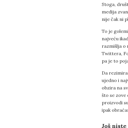
Stoga, druš
medija zvan
nije čak ni 
To je golemi
najveću ikad
razmišlja o
Twittera, F
pa je to poj
Da rezimira
ujedno i na
obzira na sv
što se zove
proizvodi s
ipak obraća
Još niste